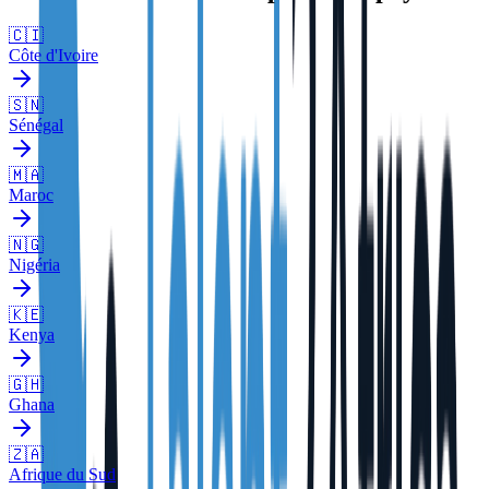
🇨🇮
Côte d'Ivoire
🇸🇳
Sénégal
🇲🇦
Maroc
🇳🇬
Nigéria
🇰🇪
Kenya
🇬🇭
Ghana
🇿🇦
Afrique du Sud