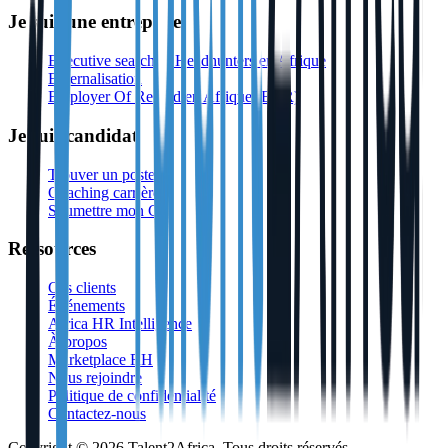
Je suis une entreprise
Executive search & Headhunters en Afrique
Externalisation
Employer Of Record en Afrique (EOR)
Je suis candidat
Trouver un poste
Coaching carrière
Soumettre mon CV
Ressources
Cas clients
Événements
Africa HR Intelligence
À propos
Marketplace RH
Nous rejoindre
Politique de confidentialité
Contactez-nous
Copyright © 2026 Talent2Africa, Tous droits réservés.