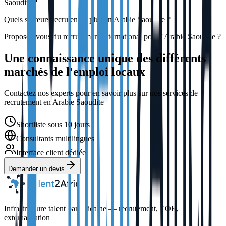
Saoudite ?
Quels secteurs recrutent le plus en Arabie Saoudite ?
Proposez-vous du recrutement international pour l'Arabie Saoudite ?
Une connaissance unique des différents
marchés de l'emploi locaux
Contactez nos experts pour en savoir plus sur nos services de
recrutement en Arabie Saoudite
Shortliste sous 10 jours
Consultants multilingues
Interface client dédiée
Demander un devis
Infrastructure talent panafricaine — recrutement, EOR,
externalisation