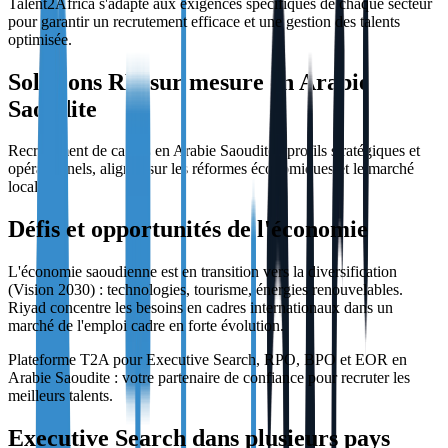
Talent2Africa s'adapte aux exigences spécifiques de chaque secteur
pour garantir un recrutement efficace et une gestion des talents
optimisée.
Solutions RH sur mesure en Arabie
Saoudite
Recrutement de cadres en Arabie Saoudite : profils stratégiques et
opérationnels, alignés sur les réformes économiques et le marché
local.
Défis et opportunités de l'économie
L'économie saoudienne est en transition vers la diversification
(Vision 2030) : technologies, tourisme, énergies renouvelables.
Riyad concentre les besoins en cadres internationaux dans un
marché de l'emploi cadre en forte évolution.
Plateforme T2A pour Executive Search, RPO, BPO et EOR en
Arabie Saoudite : votre partenaire de confiance pour recruter les
meilleurs talents.
Executive Search dans plusieurs pays