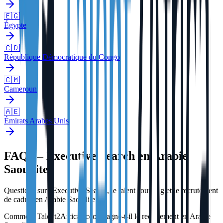
🇪🇬
Égypte
🇨🇩
République Démocratique du Congo
🇨🇲
Cameroun
🇦🇪
Émirats Arabes Unis
FAQ — Executive Search en Arabie
Saoudite
Questions sur l'Executive Search, le talent sourcing et le recrutement
de cadres en Arabie Saoudite.
Comment Talent2Africa accompagne-t-il le recrutement en Arabie