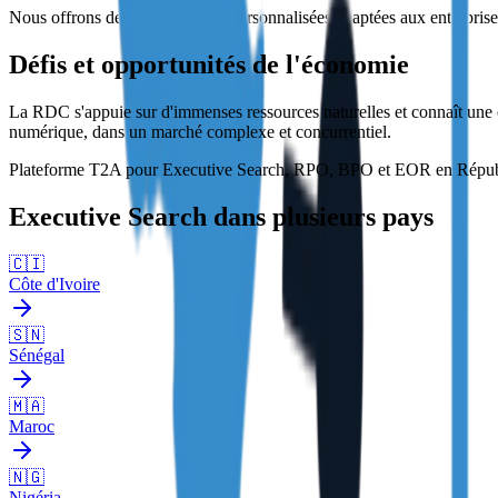
Nous offrons des solutions RH personnalisées adaptées aux entreprises
Défis et opportunités de l'économie
La RDC s'appuie sur d'immenses ressources naturelles et connaît une cro
numérique, dans un marché complexe et concurrentiel.
Plateforme T2A pour Executive Search, RPO, BPO et EOR en Républiqu
Executive Search dans plusieurs pays
🇨🇮
Côte d'Ivoire
🇸🇳
Sénégal
🇲🇦
Maroc
🇳🇬
Nigéria