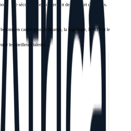
dologie sécurisent le recrutement de cadres et dirigeants.
esoins en cadres pour la finance, la logistique, le BTP et le
r les meilleurs talents.