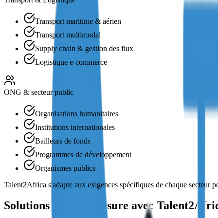
Transport maritime & aérien
Transport multimodal
Supply chain & gestion des flux
Logistique e-commerce
ONG & secteur public
Organisations humanitaires
Institutions internationales
Bailleurs de fonds
Programmes de développement
Organismes publics
Talent2Africa s'adapte aux exigences spécifiques de chaque secteur pou
Solutions RH sur mesure avec Talent2Afri