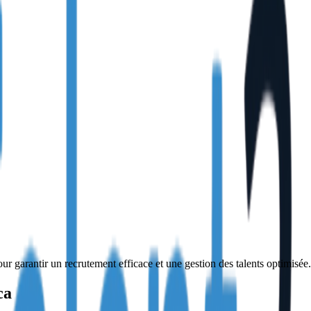
r garantir un recrutement efficace et une gestion des talents optimisée.
ca