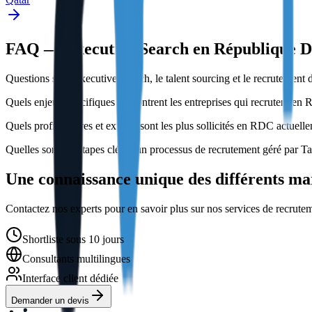
FAQ — Executive Search en République 
Questions sur l'Executive Search, le talent sourcing et le recruteme
Quels enjeux spécifiques rencontrent les entreprises qui recrutent en
Quels profils cadres et experts sont les plus sollicités en RDC actuell
Quelles sont les étapes clés d’un processus de recrutement géré par 
Une connaissance unique des différents ma
Contactez nos experts pour en savoir plus sur nos services de recr
Shortliste sous 10 jours
Consultants multilingues
Interface client dédiée
Demander un devis