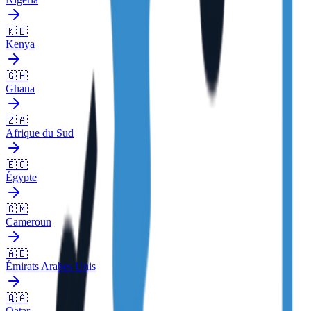
🇰🇪
Kenya
🇬🇭
Ghana
🇿🇦
Afrique du Sud
🇪🇬
Égypte
🇨🇲
Cameroun
🇦🇪
Émirats Arabes Unis
🇶🇦
Qatar