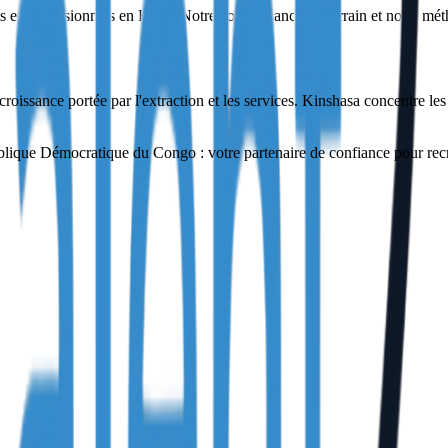
 et professionnels en RDC. Notre connaissance du terrain et notre métho
issance portée par l'extraction et les services. Kinshasa concentre les b
e Démocratique du Congo : votre partenaire de confiance pour recrute