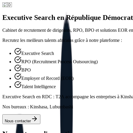
🇨🇩
Executive Search en République Démocra
Cabinet de recrutement de dirigeants, RPO, BPO et solutions EOR e
Recrutez les meilleurs talents africains grâce à notre plateforme :
Executive Search
RPO (Recruitment Process Outsourcing)
BPO
Employer of Record (EOR)
Talent Intelligence
Executive Search en RDC : T2A accompagne les entreprises à Kinshasa 
Nos bureaux : Kinshasa, Lubumbashi
Nous contacter