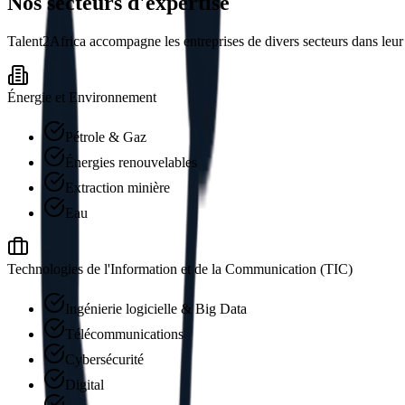
Nos secteurs d'expertise
Talent2Africa accompagne les entreprises de divers secteurs dans leur s
Énergie et Environnement
Pétrole & Gaz
Énergies renouvelables
Extraction minière
Eau
Technologies de l'Information et de la Communication (TIC)
Ingénierie logicielle & Big Data
Télécommunications
Cybersécurité
Digital