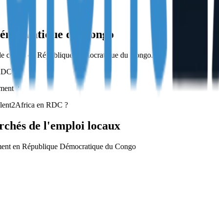
Démocratique du Congo
nt de cadres en République Démocratique du Congo.
 RDC ?
ement ?
Talent2Africa en RDC ?
rchés de l'emploi locaux
utement en République Démocratique du Congo