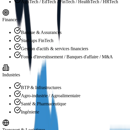
AgriTech / EdTech / FinTech / HealthTech / HRTech
Finance
Banque & Assurances
Start-ups FinTech
Gestion d'actifs & services financiers
Fonds d'investissement / Banques d'affaire / M&A
Industries
BTP & Infrastructures
Agro-industrie / Agroalimentaire
Santé & Pharmaceutique
Ingénierie
Transport & Logistique