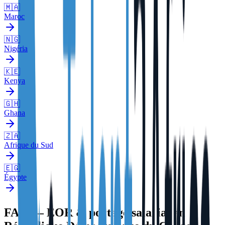
🇲🇦
Maroc
🇳🇬
Nigéria
🇰🇪
Kenya
🇬🇭
Ghana
🇿🇦
Afrique du Sud
🇪🇬
Égypte
FAQ — EOR & portage salarial en