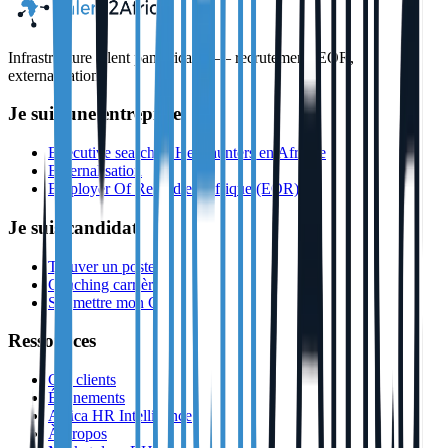
Infrastructure talent panafricaine — recrutement, EOR,
externalisation
Je suis une entreprise
Executive search & Headhunters en Afrique
Externalisation
Employer Of Record en Afrique (EOR)
Je suis candidat
Trouver un poste
Coaching carrière
Soumettre mon CV
Ressources
Cas clients
Événements
Africa HR Intelligence
À propos