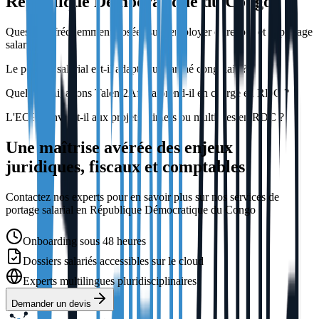
République Démocratique du Congo
Questions fréquemment posées sur l'employer of record et le portage
salarial.
Le portage salarial est-il adapté au marché congolais ?
Quelles obligations Talent2Africa prend-il en charge en RDC ?
L'EOR convient-il aux projets miniers ou multisites en RDC ?
Une maîtrise avérée des enjeux
juridiques, fiscaux et comptables
Contactez nos experts pour en savoir plus sur nos services de
portage salarial en République Démocratique du Congo
Onboarding sous 48 heures
Dossiers salariés accessibles sur le cloud
Experts multilingues pluridisciplinaires
Demander un devis