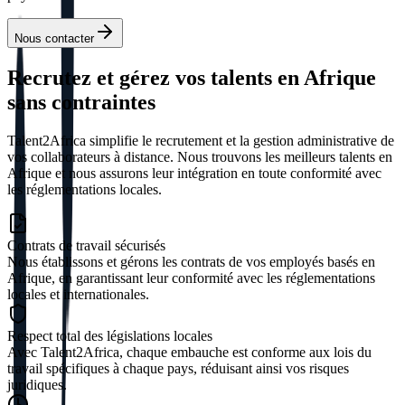
Nous contacter
Recrutez et gérez vos talents en Afrique
sans contraintes
Talent2Africa simplifie le recrutement et la gestion administrative de
vos collaborateurs à distance. Nous trouvons les meilleurs talents en
Afrique et nous assurons leur intégration en toute conformité avec
les réglementations locales.
Contrats de travail sécurisés
Nous établissons et gérons les contrats de vos employés basés en
Afrique, en garantissant leur conformité avec les réglementations
locales et internationales.
Respect total des législations locales
Avec Talent2Africa, chaque embauche est conforme aux lois du
travail spécifiques à chaque pays, réduisant ainsi vos risques
juridiques.