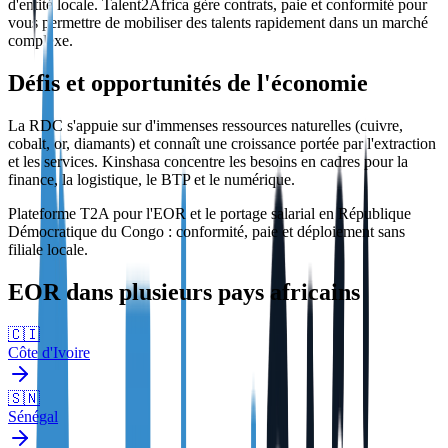
d'entité locale. Talent2Africa gère contrats, paie et conformité pour
vous permettre de mobiliser des talents rapidement dans un marché
complexe.
Défis et opportunités de l'économie
La RDC s'appuie sur d'immenses ressources naturelles (cuivre,
cobalt, or, diamants) et connaît une croissance portée par l'extraction
et les services. Kinshasa concentre les besoins en cadres pour la
finance, la logistique, le BTP et le numérique.
Plateforme T2A pour l'EOR et le portage salarial en République
Démocratique du Congo : conformité, paie et déploiement sans
filiale locale.
EOR dans plusieurs pays africains
🇨🇮
Côte d'Ivoire
🇸🇳
Sénégal