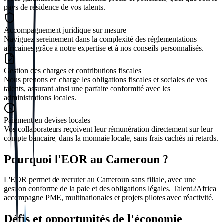
pays de résidence de vos talents.
Accompagnement juridique sur mesure
Naviguez sereinement dans la complexité des réglementations
africaines grâce à notre expertise et à nos conseils personnalisés.
Gestion des charges et contributions fiscales
Nous prenons en charge les obligations fiscales et sociales de vos
talents, assurant ainsi une parfaite conformité avec les
administrations locales.
Paiement en devises locales
Vos collaborateurs reçoivent leur rémunération directement sur leur
compte bancaire, dans la monnaie locale, sans frais cachés ni retards.
Pourquoi l'EOR au Cameroun ?
L'EOR permet de recruter au Cameroun sans filiale, avec une
gestion conforme de la paie et des obligations légales. Talent2Africa
accompagne PME, multinationales et projets pilotes avec réactivité.
Défis et opportunités de l'économie