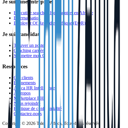
Je suis une entreprise
Executive search & Headhunters en Afrique
Externalisation
Employer Of Record en Afrique (EOR)
Je suis candidat
Trouver un poste
Coaching carrière
Soumettre mon CV
Ressources
Cas clients
Événements
Africa HR Intelligence
À propos
Marketplace RH
Nous rejoindre
Politique de confidentialité
Contactez-nous
Copyright © 2026 Talent2Africa, Tous droits réservés.