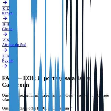
🇰🇪
Kenya
🇬🇭
Ghana
🇿🇦
Afrique du Sud
🇪🇬
Égypte
FAQ — EOR & portage salarial en
Cameroun
Questions fréquemment posées sur l'employer of record et le portage
salarial.
Quels avantages offre l'EOR au Cameroun ?