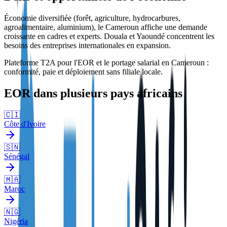
Économie diversifiée (forêt, agriculture, hydrocarbures,
agroalimentaire, aluminium), le Cameroun affiche une demande
croissante en cadres et experts. Douala et Yaoundé concentrent les
besoins des entreprises internationales en expansion.
Plateforme T2A pour l'EOR et le portage salarial en Cameroun :
conformité, paie et déploiement sans filiale locale.
EOR dans plusieurs pays africains
🇨🇮
Côte d'Ivoire
🇸🇳
Sénégal
🇲🇦
Maroc
🇳🇬
Nigéria