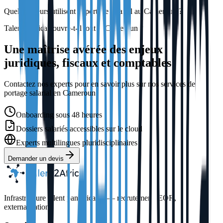
Quels secteurs utilisent le portage salarial au Cameroun ?
Talent2Africa couvre-t-il tout le Cameroun ?
Une maîtrise avérée des enjeux
juridiques, fiscaux et comptables
Contactez nos experts pour en savoir plus sur nos services de
portage salarial en Cameroun
Onboarding sous 48 heures
Dossiers salariés accessibles sur le cloud
Experts multilingues pluridisciplinaires
Demander un devis
Infrastructure talent panafricaine — recrutement, EOR,
externalisation