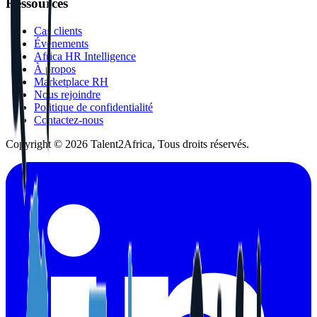
Ressources
Cas clients
Événements
Africa HR Intelligence
À propos
Marketplace RH
Nous rejoindre
Politique de confidentialité
Contactez-nous
Copyright © 2026 Talent2Africa, Tous droits réservés.