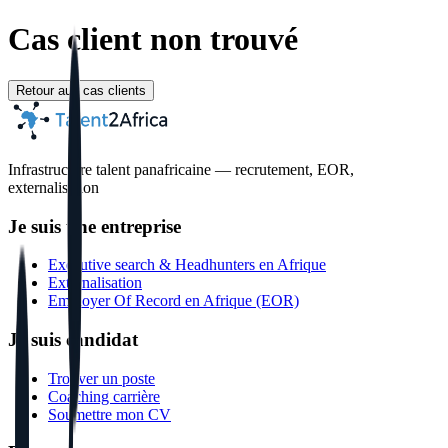
Cas client non trouvé
Retour aux cas clients
Infrastructure talent panafricaine — recrutement, EOR,
externalisation
Je suis une entreprise
Executive search & Headhunters en Afrique
Externalisation
Employer Of Record en Afrique (EOR)
Je suis candidat
Trouver un poste
Coaching carrière
Soumettre mon CV